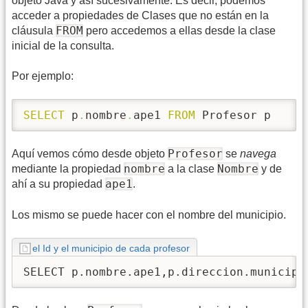
objeto Java y así sucesivamente. Es decir, podemos
acceder a propiedades de Clases que no están en la
FROM
cláusula
pero accedemos a ellas desde la clase
inicial de la consulta.
Por ejemplo:
SELECT
 p
.
nombre
.
ape1 
FROM
 Profesor p
Profesor
Aquí vemos cómo desde objeto
se
navega
nombre
Nombre
mediante la propiedad
a la clase
y de
ape1
ahí a su propiedad
.
Los mismo se puede hacer con el nombre del municipio.
el Id y el municipio de cada profesor
SELECT p.nombre.ape1,p.direccion.municipi