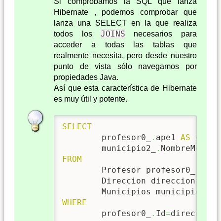
Si comprobamos la SQL que lanza
Hibernate , podemos comprobar que
lanza una SELECT en la que realiza
JOINS
todos los
necesarios para
acceder a todas las tablas que
realmente necesita, pero desde nuestro
punto de vista sólo navegamos por
propiedades Java.
Así que esta característica de Hibernate
es muy útil y potente.
SELECT
	profesor0_
.
ape1 
AS
 col_0
	municipio2_
.
NombreMunici
FROM
	Profesor profesor0_
,
	Direccion direccion1_
,
WHERE
	profesor0_
.
Id
=
direccion1