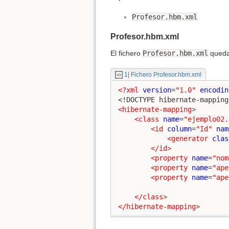
Profesor.hbm.xml
Profesor.hbm.xml
El fichero
Profesor.hbm.xml
quedar
1| Fichero Profesor.hbm.xml
<?xml
version
=
"1.0"
encodin
<!DOCTYPE hibernate-mapping
<hibernate-mapping
>
<class
name
=
"ejemplo02.
<id
column
=
"Id"
nam
<generator
clas
</id
>
<property
name
=
"nom
<property
name
=
"ape
<property
name
=
"ape
</class
>
</hibernate-mapping
>