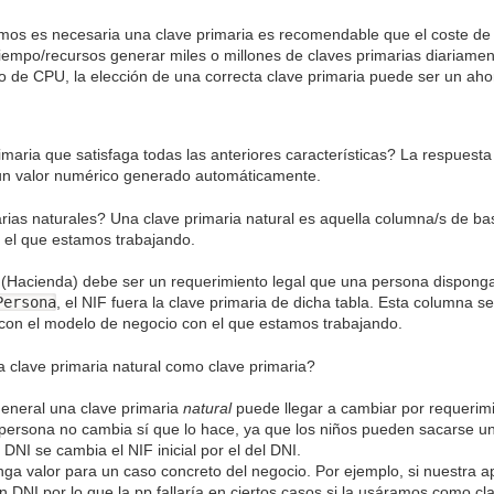
mos es necesaria una clave primaria es recomendable que el coste de 
iempo/recursos generar miles o millones de claves primarias diariamen
o de CPU, la elección de una correcta clave primaria puede ser un aho
aria que satisfaga todas las anteriores características? La respuesta 
 un valor numérico generado automáticamente.
ias naturales? Una clave primaria natural es aquella columna/s de ba
 el que estamos trabajando.
ia (Hacienda) debe ser un requerimiento legal que una persona disponga
Persona
, el NIF fuera la clave primaria de dicha tabla. Esta columna se
con el modelo de negocio con el que estamos trabajando.
 clave primaria natural como clave primaria?
general una clave primaria
natural
puede llegar a cambiar por requerim
ersona no cambia sí que lo hace, ya que los niños pueden sacarse un
DNI se cambia el NIF inicial por el del DNI.
nga valor para un caso concreto del negocio. Por ejemplo, si nuestra a
n DNI por lo que la pp fallaría en ciertos casos si la usáramos como cl