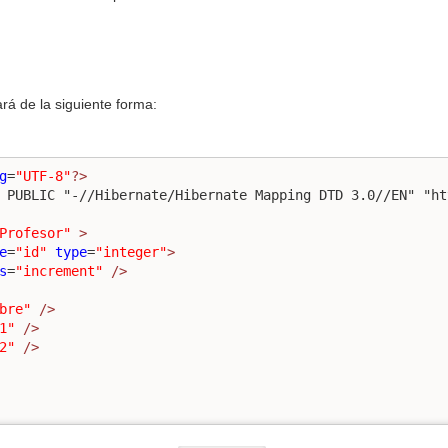
á de la siguiente forma:
g
=
"UTF-8"
?>
 PUBLIC "-//Hibernate/Hibernate Mapping DTD 3.0//EN" "ht
Profesor"
>
e
=
"id"
type
=
"integer"
>
s
=
"increment"
/>
bre"
/>
1"
/>
2"
/>