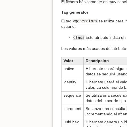
El fichero básicamente es muy senci
Tag generator
El tag
<generator>
se utiliza para 
usuario:
class
:Este atributo indica e
Los valores más usados del atribut
Valor
Descripción
native
Hibernate usará algun
datos se seguirá usand
identity
Hibernate usará el valo
valor. La columna de b
sequence
Se utiliza una secuen
datos debe ser de tipo
increment
Se lanza una consulta
incrementando el nº e
uuid.hex
Hibernate genera un id