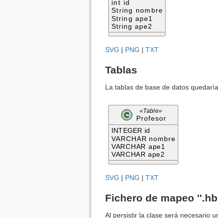
int id
String nombre
String ape1
String ape2
SVG
|
PNG
|
TXT
Tablas
La tablas de base de datos quedaría
«Table»
Profesor
INTEGER id
VARCHAR nombre
VARCHAR ape1
VARCHAR ape2
SVG
|
PNG
|
TXT
Fichero de mapeo ''.hb
Al persistir la clase será necesario u