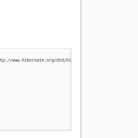
tp://www.hibernate.org/dtd/hibernate-mapping-3.0.dtd">