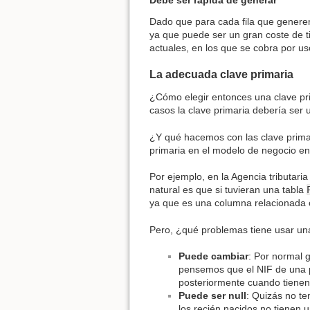
Debe ser rápida de generar
Dado que para cada fila que genere
ya que puede ser un gran coste de t
actuales, en los que se cobra por us
La adecuada clave primaria
¿Cómo elegir entonces una clave prim
casos la clave primaria debería ser
¿Y qué hacemos con las clave primar
primaria en el modelo de negocio en
Por ejemplo, en la Agencia tributar
natural es que si tuvieran una tabla
ya que es una columna relacionada 
Pero, ¿qué problemas tiene usar una
Puede cambiar
: Por normal 
pensemos que el NIF de una p
posteriormente cuando tienen 
Puede ser null
: Quizás no te
los recién nacidos no tienen u