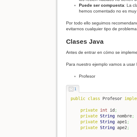
Puede ser compuesta
: La c
hemos comentado no es muy r
Por todo ello seguimos recomendan
evitarnos cualquier tipo de problema
Clases Java
Antes de entrar en cómo se implemen
Para nuestro ejemplo vamos a usar l
Profesor
1
public
class
 Profesor 
imple
private
int
 id
;
private
String
 nombre
;
private
String
 ape1
;
private
String
 ape2
;