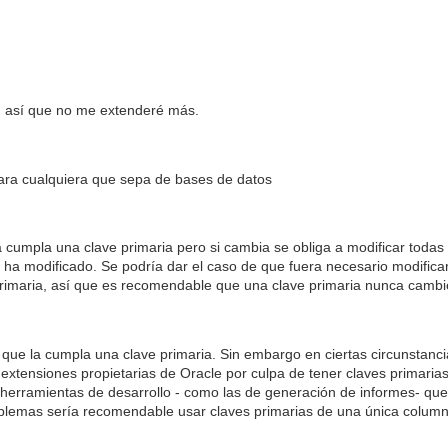
 , así que no me extenderé más.
para cualquiera que sepa de bases de datos
 cumpla una clave primaria pero si cambia se obliga a modificar todas l
e ha modificado. Se podría dar el caso de que fuera necesario modificar
primaria, así que es recomendable que una clave primaria nunca cambi
que la cumpla una clave primaria. Sin embargo en ciertas circunstan
a extensiones propietarias de Oracle por culpa de tener claves primar
erramientas de desarrollo - como las de generación de informes- que
oblemas sería recomendable usar claves primarias de una única column