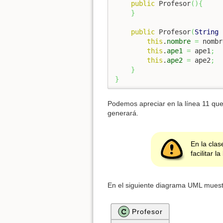
public
 Profesor
(
)
{
}
public
 Profesor
(
String
 
this
.
nombre
=
 nombr
this
.
ape1
=
 ape1
;
this
.
ape2
=
 ape2
;
}
}
Podemos apreciar en la línea 11 que 
generará.
En la cla
facilitar 
En el siguiente diagrama UML muest
Profesor