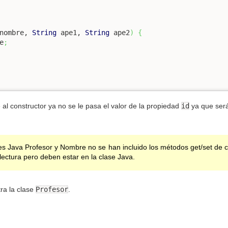
nombre, 
String
 ape1, 
String
 ape2
)
{
e
;
al constructor ya no se le pasa el valor de la propiedad
id
ya que será
ses Java Profesor y Nombre no se han incluido los métodos get/set de
la lectura pero deben estar en la clase Java.
ra la clase
Profesor
.