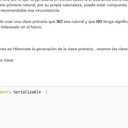
lave primaria natural, por su propia naturaleza, puede estar compuest
ecomendable esa circunstancia.
do usar una clave primaria que
NO
sea natural y que
NO
tenga signifi
 indeseado en el futuro.
ta en Hibernate la generación de la clave primaria , veamos las clase
a clase:
ments
Serializable
{