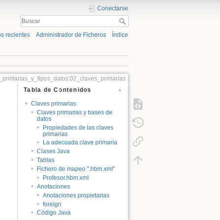
Conectarse
s recientes
Administrador de Ficheros
Índice
_primarias_y_tipos_datos:02_claves_primarias
Tabla de Contenidos
Claves primarias
Claves primarias y bases de
datos
Propiedades de las claves
primarias
La adecuada clave primaria
Clases Java
Tablas
Fichero de mapeo ''.hbm.xml''
Profesor.hbm.xml
Anotaciones
Anotaciones propietarias
foreign
Código Java