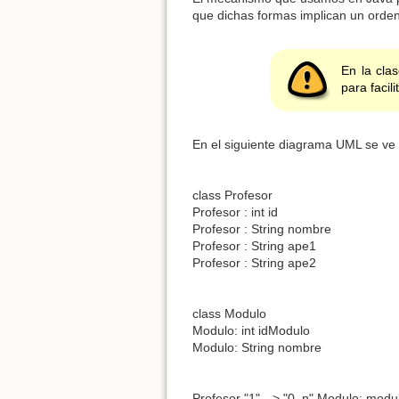
que dichas formas implican un orde
En la cla
para facil
En el siguiente diagrama UML se ve 
class Profesor
Profesor : int id
Profesor : String nombre
Profesor : String ape1
Profesor : String ape2
class Modulo
Modulo: int idModulo
Modulo: String nombre
Profesor "1" --> "0..n" Modulo: modu