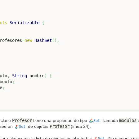
nts
Serializable
{
rofesores
=
new
HashSet
(
)
;
ulo, 
String
 nombre
)
{
odulo
;
e
;
 clase
Profesor
tiene una propiedad de tipo
llamada
modulos
d
Set
see un
de objetos
Profesor
(línea 24).
Set
a almacenar la lista de objetos es el interfaz
. No vamos a usa
Set