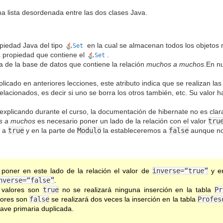
una lista desordenada entre las dos clases Java.
opiedad Java del tipo
en la cual se almacenan todos los objetos 
Set
a propiedad que contiene el
.
Set
la de la base de datos que contiene la relación
muchos a muchos
.En nu
icado en anteriores lecciones, este atributo indica que se realizan la
relacionados, es decir si uno se borra los otros también, etc. Su valor h
xplicando durante el curso, la documentación de hibernate no es clara 
s a muchos
es necesario poner un lado de la relación con el valor
tru
r a
true
y en la parte de
Modulo
la estableceremos a
false
aunque no 
poner en este lado de la relación el valor de
inverse=“true”
y en
nverse=“false”
.
 valores son
true
no se realizará ninguna inserción en la tabla
Pr
lores son
false
se realizará dos veces la inserción en la tabla
Profes
lave primaria duplicada.