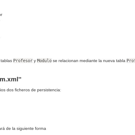
or
o
o
 tablas
Profesor
y
Modulo
se relacionan mediante la nueva tabla
Pro
m.xml''
ios dos ficheros de persistencia:
á de la siguiente forma