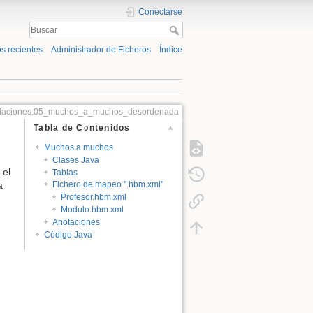
Conectarse
s recientes
Administrador de Ficheros
Índice
elaciones:05_muchos_a_muchos_desordenada
Tabla de Contenidos
Muchos a muchos
Clases Java
 el
Tablas
a
Fichero de mapeo ''.hbm.xml''
Profesor.hbm.xml
Modulo.hbm.xml
Anotaciones
Código Java