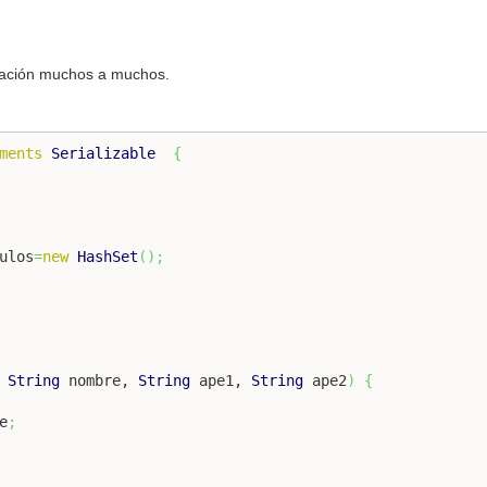
elación muchos a muchos.
ments
Serializable
{
ulos
=
new
HashSet
(
)
;
 
String
 nombre, 
String
 ape1, 
String
 ape2
)
{
e
;