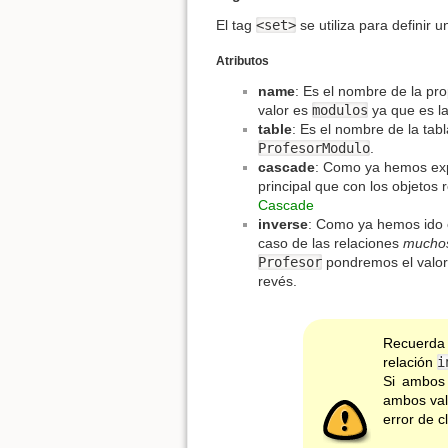
El tag
<set>
se utiliza para definir 
Atributos
name
: Es el nombre de la pr
valor es
modulos
ya que es l
table
: Es el nombre de la tab
ProfesorModulo
.
cascade
: Como ya hemos expl
principal que con los objetos 
Cascade
inverse
: Como ya hemos ido e
caso de las relaciones
mucho
Profesor
pondremos el valo
revés.
Recuerda 
relación
i
Si ambos
ambos va
error de c