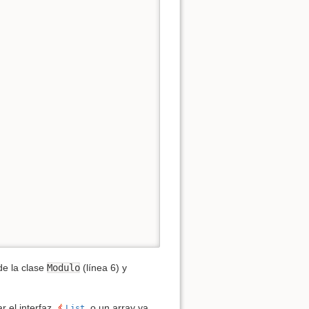
e la clase
Modulo
(línea 6) y
r el interfaz
o un array ya
List