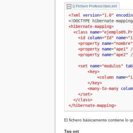
1| Fichero Profesor.hbm.xml
<?xml
version
=
"1.0"
encodin
<!DOCTYPE hibernate-mapping
<hibernate-mapping
>
<class
name
=
"ejemplo09.Pr
<id
column
=
"Id"
name
=
"i
<property
name
=
"nombre"
<property
name
=
"ape1"
/
<property
name
=
"ape2"
/
<set
name
=
"modulos"
tab
<key
>
<column
name
=
"i
</key
>
<many-to-many
colum
</set
>
</class
>
</hibernate-mapping
>
El fichero básicamente contiene lo q
Tag set