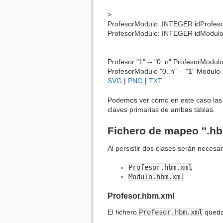
>
ProfesorModulo: INTEGER idProfes
ProfesorModulo: INTEGER idModul
Profesor "1" -- "0..n" ProfesorModul
ProfesorModulo "0..n" -- "1" Modulo
SVG
|
PNG
|
TXT
Podemos ver cómo en este caso las
claves primarias de ambas tablas.
Fichero de mapeo ''.hb
Al persistir dos clases serán necesar
Profesor.hbm.xml
Modulo.hbm.xml
Profesor.hbm.xml
El fichero
Profesor.hbm.xml
quedar