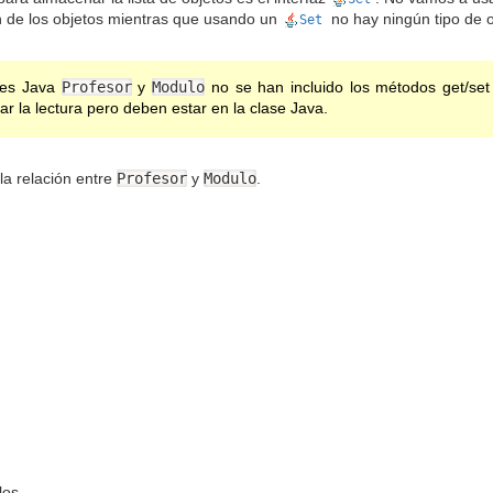
n de los objetos mientras que usando un
no hay ningún tipo de 
Set
ses Java
Profesor
y
Modulo
no se han incluido los métodos get/se
itar la lectura pero deben estar en la clase Java.
la relación entre
Profesor
y
Modulo
.
los