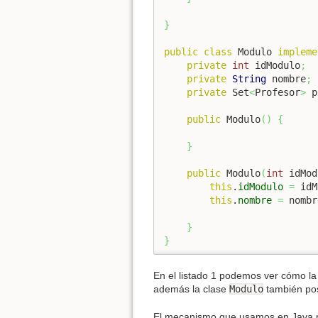
}
public
class
 Modulo 
impleme
private
int
 idModulo
;
private
String
 nombre
;
private
 Set
<
Profesor
>
 p
public
 Modulo
(
)
{
}
public
 Modulo
(
int
 idMod
this
.
idModulo
=
 idM
this
.
nombre
=
 nombr
}
}
En el listado 1 podemos ver cómo la
además la clase
Modulo
también po
El mecanismo que usamos en Java par