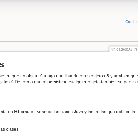
Cambio
unidades:03_r
s
te en que un objeto
A
tenga una lista de otros objetos
B
y también que
bjetos
A
.De forma que al persistirse cualquier objeto también se persist
ta en Hibernate , veamos las clases Java y las tablas que definen la
as clases: