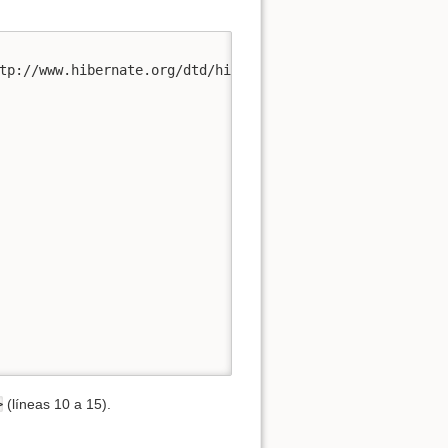
tp://www.hibernate.org/dtd/hibernate-mapping-3.0.dtd">
>
(líneas 10 a 15).