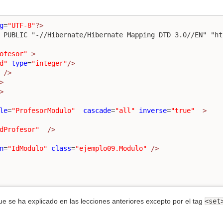
g
=
"UTF-8"
?>
 PUBLIC "-//Hibernate/Hibernate Mapping DTD 3.0//EN" "ht
ofesor"
>
d"
type
=
"integer"
/>
/>
>
>
le
=
"ProfesorModulo"
cascade
=
"all"
inverse
=
"true"
>
dProfesor"
/>
n
=
"IdModulo"
class
=
"ejemplo09.Modulo"
/>
ue se ha explicado en las lecciones anteriores excepto por el tag
<set