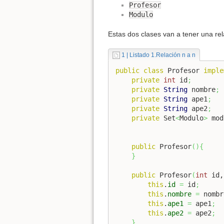
Profesor
Modulo
Estas dos clases van a tener una r
1 | Listado 1.Relación n a n
public
class
 Profesor 
imple
private
int
 id
;
private
String
 nombre
;
private
String
 ape1
;
private
String
 ape2
;
private
 Set
<
Modulo
>
 mod
public
 Profesor
(
)
{
}
public
 Profesor
(
int
 id,
this
.
id
=
 id
;
this
.
nombre
=
 nombr
this
.
ape1
=
 ape1
;
this
.
ape2
=
 ape2
;
}