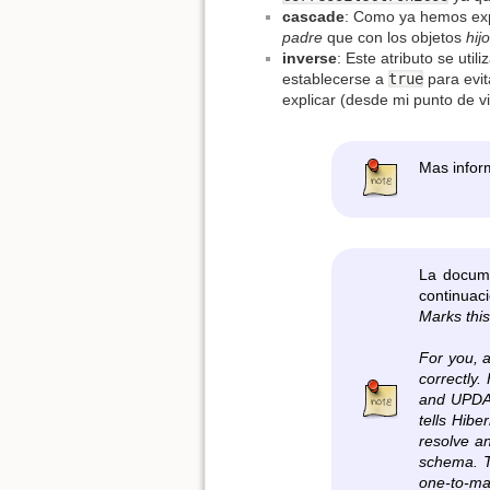
cascade
: Como ya hemos expl
padre
que con los objetos
hij
inverse
: Este atributo se ut
establecerse a
true
para evi
explicar (desde mi punto de vi
Mas infor
La docume
continuaci
Marks this
For you, a
correctly
and UPDATE
tells Hibe
resolve a
schema. Th
one-to-man