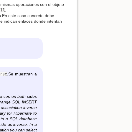
s mismas operaciones con el objeto
all
.
os.En este caso concreto debe
 se indican enlaces donde intentan
rse
.Se muestran a
erences on both sides
 arrange SQL INSERT
 association inverse
sary for Hibernate to
l to a SQL database
ide as inverse. In a
ation you can select