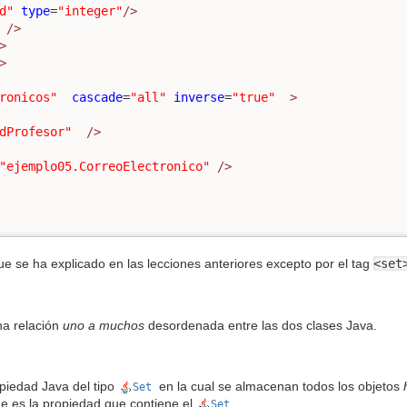
d"
type
=
"integer"
/>
/>
>
>
ronicos"
cascade
=
"all"
inverse
=
"true"
>
dProfesor"
/>
"ejemplo05.CorreoElectronico"
/>
ue se ha explicado en las lecciones anteriores excepto por el tag
<set
una relación
uno a muchos
desordenada entre las dos clases Java.
opiedad Java del tipo
en la cual se almacenan todos los objetos
Set
e es la propiedad que contiene el
.
Set