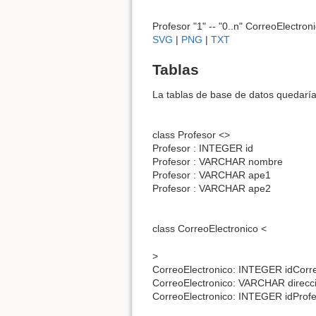
Profesor "1" -- "0..n" CorreoElectron
SVG
|
PNG
|
TXT
Tablas
La tablas de base de datos quedaría
class Profesor <>
Profesor : INTEGER id
Profesor : VARCHAR nombre
Profesor : VARCHAR ape1
Profesor : VARCHAR ape2
class CorreoElectronico <
>
CorreoElectronico: INTEGER idCorr
CorreoElectronico: VARCHAR direcc
CorreoElectronico: INTEGER idProf