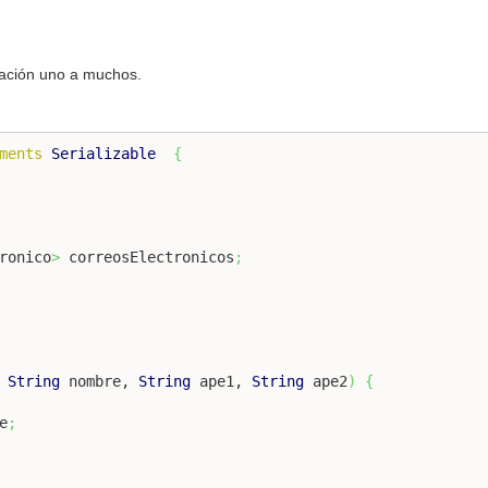
lación uno a muchos.
ments
Serializable
{
ronico
>
 correosElectronicos
;
 
String
 nombre, 
String
 ape1, 
String
 ape2
)
{
e
;