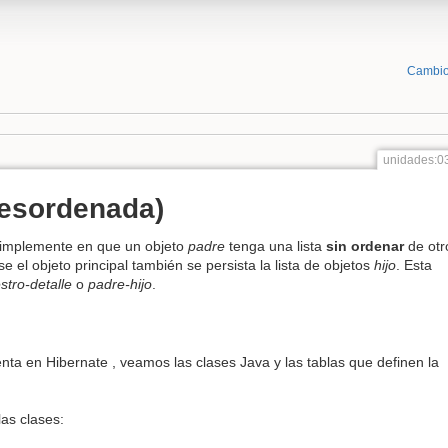
Cambio
unidades:0
esordenada)
simplemente en que un objeto
padre
tenga una lista
sin ordenar
de otr
e el objeto principal también se persista la lista de objetos
hijo
. Esta
tro-detalle
o
padre-hijo
.
ta en Hibernate , veamos las clases Java y las tablas que definen la
as clases: