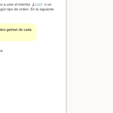
s a usar el interfaz
o un
List
gún tipo de orden. En la siguiente
dos get/set de cada
sa.