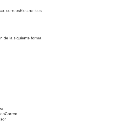
ico: correosElectronicos
n de la siguiente forma:
eo
ionCorreo
esor