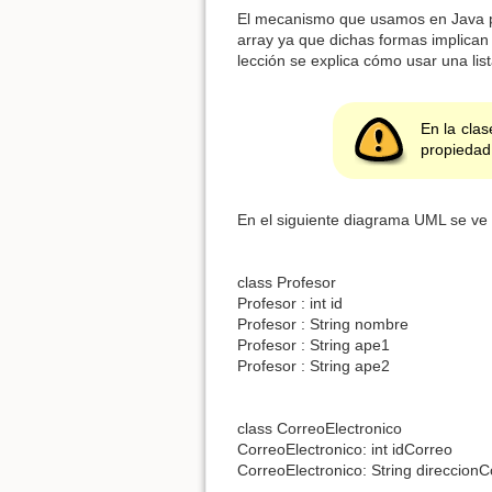
El mecanismo que usamos en Java p
array ya que dichas formas implican
lección se explica cómo usar una li
En la cla
propiedad 
En el siguiente diagrama UML se ve
class Profesor
Profesor : int id
Profesor : String nombre
Profesor : String ape1
Profesor : String ape2
class CorreoElectronico
CorreoElectronico: int idCorreo
CorreoElectronico: String direccionC