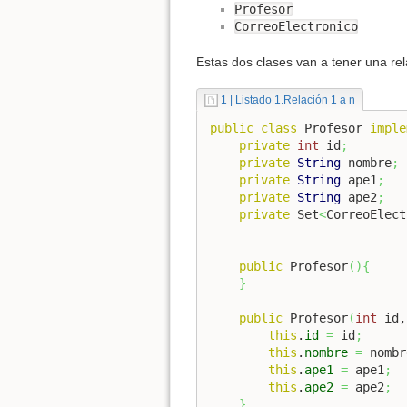
Profesor
CorreoElectronico
Estas dos clases van a tener una re
1 | Listado 1.Relación 1 a n
public
class
 Profesor 
imple
private
int
 id
;
private
String
 nombre
;
private
String
 ape1
;
private
String
 ape2
;
private
 Set
<
CorreoElect
public
 Profesor
(
)
{
}
public
 Profesor
(
int
 id,
this
.
id
=
 id
;
this
.
nombre
=
 nombr
this
.
ape1
=
 ape1
;
this
.
ape2
=
 ape2
;
}