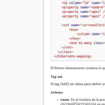
<id
column
=
"Id"
name
=
"i
<property
name
=
"nombre"
<property
name
=
"ape1"
/
<property
name
=
"ape2"
/
<set
name
=
"correosElect
<key
>
<column
name
=
"i
</key
>
<one-to-many
class
=
</set
>
</class
>
</hibernate-mapping
>
El fichero básicamente contiene lo q
Tag set
El tag
<set>
se utiliza para definir 
Atributos
name
: Es el nombre de la pr
correosElectronicos
ya qu