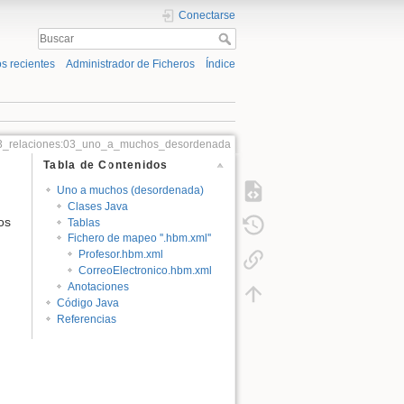
Conectarse
s recientes
Administrador de Ficheros
Índice
3_relaciones:03_uno_a_muchos_desordenada
Tabla de Contenidos
Uno a muchos (desordenada)
Clases Java
os
Tablas
Fichero de mapeo ''.hbm.xml''
Profesor.hbm.xml
CorreoElectronico.hbm.xml
Anotaciones
Código Java
Referencias