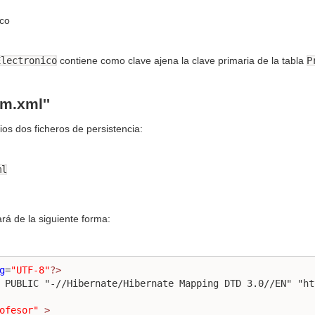
ico
Electronico
contiene como clave ajena la clave primaria de la tabla
P
m.xml''
ios dos ficheros de persistencia:
ml
á de la siguiente forma:
g
=
"UTF-8"
?>
 PUBLIC "-//Hibernate/Hibernate Mapping DTD 3.0//EN" "ht
ofesor"
>