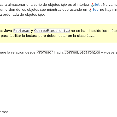
ara almacenar una serie de objetos
hijo
es el interfaz
. No vamo
Set
 un orden de los objetos
hijo
mientras que usando un
no hay nin
Set
sta ordenada de objetos
hijo
.
ses Java
Profesor
y
CorreoElectronico
no se han incluido los méto
para facilitar la lectura pero deben estar en la clase Java.
 que la relación desde
Profesor
hacía
CorreoElectronico
y vicever
orreo