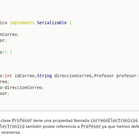
ico 
implements
Serializable
{
nCorreo
;
or
;
o
(
)
{
o
(
int
 idCorreo,
String
 direccionCorreo,Profesor profesor
)
reo
;
o
=
direccionCorreo
;
sor
;
 clase
Profesor
tiene una propiedad llamada
correosElectronicos
lectronico
también posee referencia a
Profesor
ya que hemos defini
 viceversa.