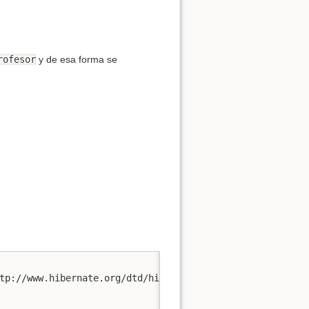
rofesor
y de esa forma se
tp://www.hibernate.org/dtd/hibernate-mapping-3.0.dtd">