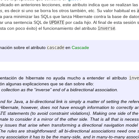
icado en anteriores lecciones, este atributo indica que se realizan la
os
, es decir si uno se borra los otros también, etc. Su valor habitual es
iliza para minimizar las SQLs que lanza Hibernate contra la base de dat
tar una sentencia SQL de
UPDATE
por cada
hijo
. Al final de esta sesión
sta con poco éxito) el funcionamiento del atributo
inverse
.
mación sobre el atributo
cascade
en
Cascade
ntación de hibernate no ayuda mucho a entender el atributo
inve
ón algunas explicaciones que se dan sobre ello:
 collection as the “inverse” end of a bidirectional association.
nd for Java, a bi-directional link is simply a matter of setting the ref
. Hibernate, however, does not have enough information to correctly
 statements (to avoid constraint violations). Making one side of the
rnate to consider it a mirror of the other side. That is all that is neces
ny issues that arise when transforming a directional navigation mode
e rules are straightforward: all bi-directional associations need one s
y association it has to be the many-side, and in many-to-many associ