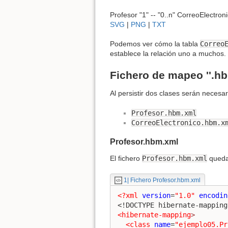
Profesor "1" -- "0..n" CorreoElectron
SVG
|
PNG
|
TXT
Podemos ver cómo la tabla
Correo
establece la relación uno a muchos.
Fichero de mapeo ''.hb
Al persistir dos clases serán necesar
Profesor.hbm.xml
CorreoElectronico.hbm.x
Profesor.hbm.xml
El fichero
Profesor.hbm.xml
quedar
1| Fichero Profesor.hbm.xml
<?xml
version
=
"1.0"
encodin
<!DOCTYPE hibernate-mapping
<hibernate-mapping
>
<class
name
=
"ejemplo05.Pr